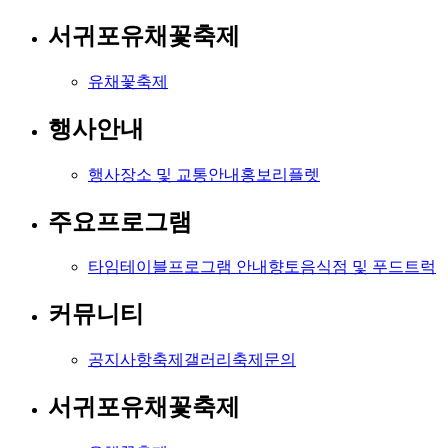
서귀포유채꽃축제
유채꽃축제
행사안내
행사장소 및 교통안내
홍보리플렛
주요프로그램
타임테이블
프로그램 안내
향토음식점 및 푸드트럭
커뮤니티
공지사항
축제갤러리
축제문의
서귀포유채꽃축제